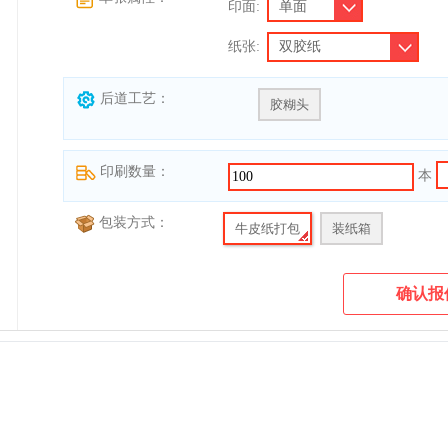
印面:
纸张:
后道工艺：
胶糊头
印刷数量：
本
包装方式：
牛皮纸打包
装纸箱
确认报