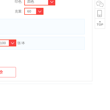
印色:
克重:
张/本
价