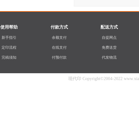
使用帮助
付款方式
配送方式
新手指引
余额支付
自提网点
定印流程
在线支付
免费送货
完稿须知
付预付款
代发物流
现代印 Copyright©2004-2022 www.xiand